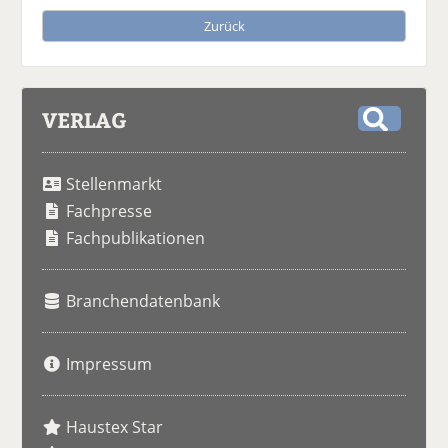
Zurück
VERLAG
S
u
Stellenmarkt
c
h
Fachpresse
e
Fachpublikationen
Branchendatenbank
Impressum
Haustex Star