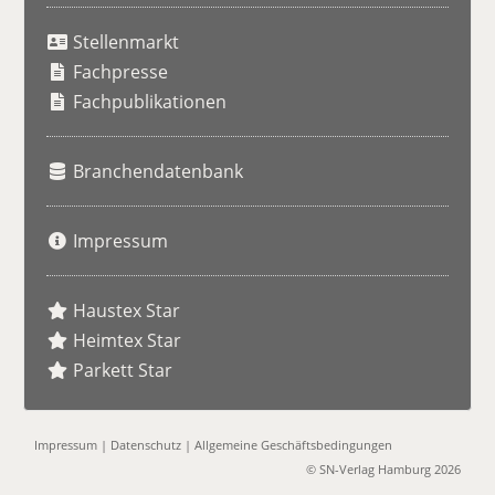
u
Stellenmarkt
c
h
Fachpresse
e
Fachpublikationen
Branchendatenbank
Impressum
Haustex Star
Heimtex Star
Parkett Star
Impressum
|
Datenschutz
|
Allgemeine Geschäftsbedingungen
© SN-Verlag Hamburg 2026