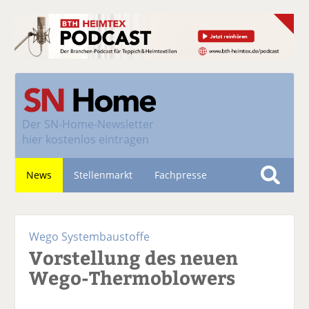
Der
SN-Home-Newsletter
hier kostenlos eintragen
News
Stellenmarkt
Fachpresse
S
u
Nachhaltigkeit
c
Wego Systembaustoffe
h
Vorstellung des neuen
e
Wego-Thermoblowers