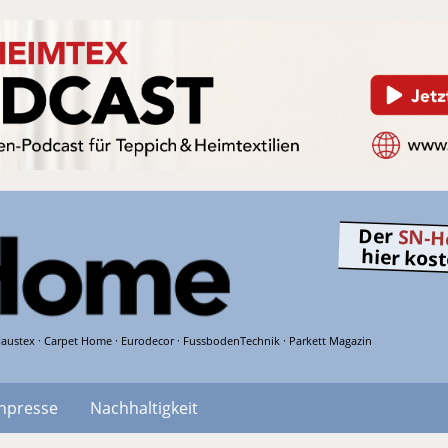
Der
SN-H
hier kos
austex · Carpet Home · Eurodecor · FussbodenTechnik · Parkett Magazin
hpresse
Nachhaltigkeit