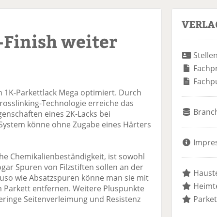
VERLA
Finish weiter
Stelle
Fachp
Fachp
 1K-Parkettlack Mega optimiert. Durch
rosslinking-Technologie erreiche das
Branc
genschaften eines 2K-Lacks bei
System könne ohne Zugabe eines Härters
Impre
he Chemikalienbeständigkeit, ist sowohl
ogar Spuren von Filzstiften sollen an der
Hauste
auso wie Absatzspuren könne man sie mit
Heimte
 Parkett entfernen. Weitere Pluspunkte
 geringe Seitenverleimung und Resistenz
Parket