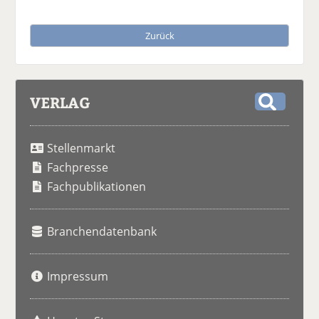
Zurück
VERLAG
S
u
Stellenmarkt
c
h
Fachpresse
e
Fachpublikationen
Branchendatenbank
Impressum