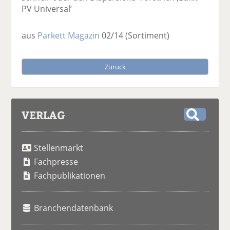
PV Universal’
aus
Parkett Magazin
02/14
(Sortiment)
Zurück
VERLAG
S
u
Stellenmarkt
c
h
Fachpresse
e
Fachpublikationen
Branchendatenbank