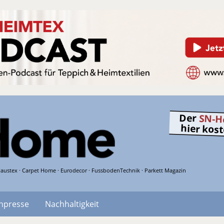
Der
SN-H
hier kos
austex · Carpet Home · Eurodecor · FussbodenTechnik · Parkett Magazin
hpresse
Nachhaltigkeit