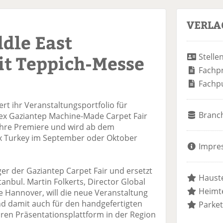
VERLA
dle East
it Teppich-Messe
Stelle
Fachp
Fachp
rt ihr Veranstaltungsportfolio für
Branc
x Gaziantep Machine-Made Carpet Fair
 ihre Premiere und wird ab dem
 Turkey im September oder Oktober
Impre
er der Gaziantep Carpet Fair und ersetzt
Hauste
anbul. Martin Folkerts, Director Global
Heimte
e Hannover, will die neue Veranstaltung
nd damit auch für den handgefertigten
Parket
aren Präsentationsplattform in der Region