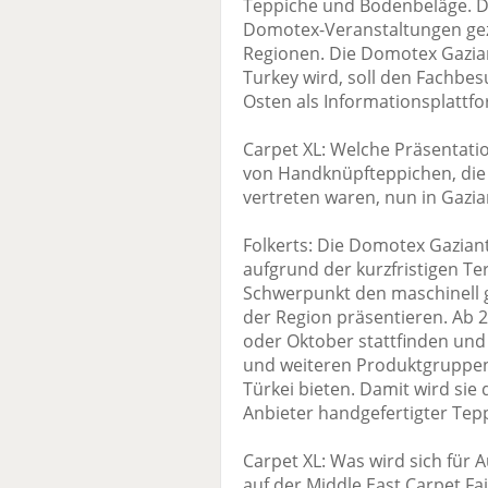
Teppiche und Bodenbeläge. D
Domotex-Veranstaltungen gezi
Regionen. Die Domotex Gazia
Turkey wird, soll den Fachbe
Osten als Informationsplattf
Carpet XL: Welche Präsentati
von Handknüpfteppichen, die 
vertreten waren, nun in Gazi
Folkerts: Die Domotex Gazian
aufgrund der kurzfristigen Te
Schwerpunkt den maschinell g
der Region präsentieren. Ab 
oder Oktober stattfinden und
und weiteren Produktgruppen 
Türkei bieten. Damit wird sie
Anbieter handgefertigter Tep
Carpet XL: Was wird sich für 
auf der Middle East Carpet Fa