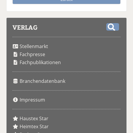
VERLAG
S
u
Stellenmarkt
c
h
Fachpresse
e
Fachpublikationen
Branchendatenbank
Impressum
Haustex Star
Heimtex Star