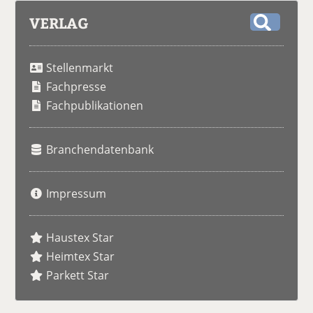
VERLAG
S
u
Stellenmarkt
c
h
Fachpresse
e
Fachpublikationen
Branchendatenbank
Impressum
Haustex Star
Heimtex Star
Parkett Star