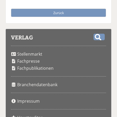
Zurück
VERLAG
S
u
Stellenmarkt
c
h
Fachpresse
e
Fachpublikationen
Branchendatenbank
Impressum