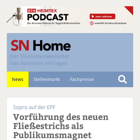
Der
SN-Home-Newsletter
hier kostenlos eintragen
News
Stellenmarkt
Fachpresse
S
u
Nachhaltigkeit
c
Sopro auf der EPF
h
Vorführung des neuen
e
Fließestrichs als
Publikumsmagnet