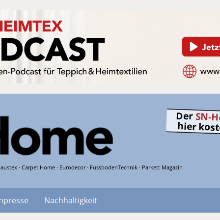
Der
SN-H
hier kos
austex · Carpet Home · Eurodecor · FussbodenTechnik · Parkett Magazin
hpresse
Nachhaltigkeit