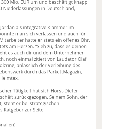
nd 300 Mio. EUR um und beschäftigt knapp
0 Niederlassungen in Deutschland,
t Jordan als integrative Klammer im
konnte man sich verlassen und auch für
itarbeiter hatte er stets ein offenes Ohr.
ets am Herzen. "Sieh zu, dass es deinen
 geht es auch dir und dem Unternehmen
ch, noch einmal zitiert von Laudator Olaf
olzring, anlässlich der Verleihung des
 Lebenswerk durch das ParkettMagazin,
 Heimtex.
her Tätigkeit hat sich Horst-Dieter
schäft zurückgezogen. Seinem Sohn, der
t, steht er bei strategischen
 Ratgeber zur Seite.
onalien)