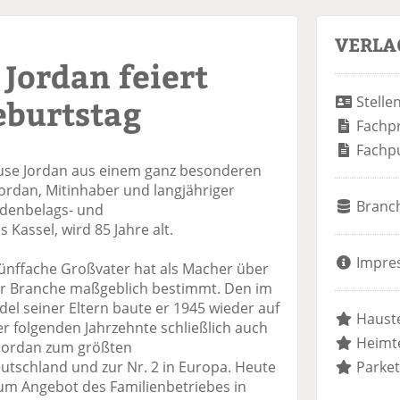
VERLA
 Jordan feiert
eburtstag
Stelle
Fachp
Fachp
use Jordan aus einem ganz besonderen
 Jordan, Mitinhaber und langjähriger
Branc
odenbelags- und
Kassel, wird 85 Jahre alt.
Impre
fünffache Großvater hat als Macher über
er Branche maßgeblich bestimmt. Den im
el seiner Eltern baute er 1945 wieder auf
Hauste
er folgenden Jahrzehnte schließlich auch
Heimte
 Jordan zum größten
tschland und zur Nr. 2 in Europa. Heute
Parket
um Angebot des Familienbetriebes in