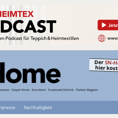
Der
SN-H
hier kos
austex · Carpet Home · Eurodecor · FussbodenTechnik · Parkett Magazin
hpresse
Nachhaltigkeit