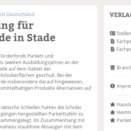
VERLA
mbH Deutschland
ung für
de in Stade
Stelle
Fachp
Fachp
 Förderfonds Parkett und
s zweiten Ausbildungsjahres an der
Branc
tade auf dem Gebiet der
lzoberflächen geschult. Bei der
rde insbesondere darauf hingewiesen,
Impre
gsmittelhaltigen Produkte Alternativen auf
Hauste
raktische Schleifen hatten die Schüler
Heimte
gängen hergestellten Parketttafeln zu
zusammengelegt. Im Zusammenhang mit
Parket
s nahezu staubfreie Absaugen mit dem