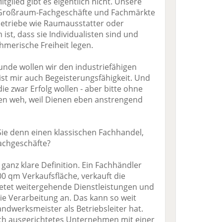
itglied gibt es eigentlich nicht. Unsere
, Großraum-Fachgeschäfte und Fachmärkte
triebe wie Raumausstatter oder
ist, dass sie Individualisten sind und
hmerische Freiheit legen.
unde wollen wir den industriefähigen
ist mir auch Begeisterungsfähigkeit. Und
die zwar Erfolg wollen - aber bitte ohne
en weh, weil Dienen eben anstrengend
ie denn einen klassischen Fachhandel,
chgeschäfte?
e ganz klare Definition. Ein Fachhändler
00 qm Verkaufsfläche, verkauft die
etet weitergehende Dienstleistungen und
e Verarbeitung an. Das kann so weit
ndwerksmeister als Betriebsleiter hat.
isch ausgerichtetes Unternehmen mit einer