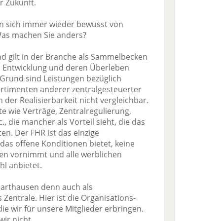
r Zukunft.
zen sich immer wieder bewusst von
as machen Sie anders?
nd gilt in der Branche als Sammelbecken
en Entwicklung und deren Überleben
 Grund sind Leistungen bezüglich
rtimenten anderer zentralgesteuerter
der Realisierbarkeit nicht vergleichbar.
e wie Verträge, Zentralregulierung,
, die mancher als Vorteil sieht, die das
en. Der FHR ist das einzige
as offene Konditionen bietet, keine
en vornimmt und alle werblichen
l anbietet.
 Harthausen denn auch als
Zentrale. Hier ist die Organisations-
die wir für unsere Mitglieder erbringen.
ir nicht.