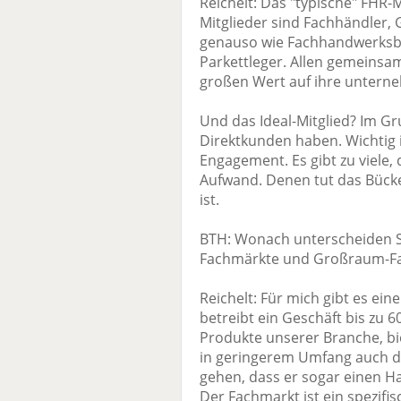
Reichelt: Das "typische" FHR-M
Mitglieder sind Fachhändler
genauso wie Fachhandwerksbe
Parkettleger. Allen gemeinsam 
großen Wert auf ihre unterne
Und das Ideal-Mitglied? Im Gr
Direktkunden haben. Wichtig 
Engagement. Es gibt zu viele, 
Aufwand. Denen tut das Bück
ist.
BTH: Wonach unterscheiden S
Fachmärkte und Großraum-Fa
Reichelt: Für mich gibt es ein
betreibt ein Geschäft bis zu 6
Produkte unserer Branche, bi
in geringerem Umfang auch di
gehen, dass er sogar einen Ha
Der Fachmarkt ist ein spezif