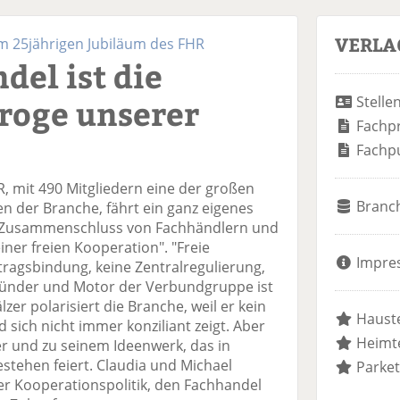
VERLA
um 25jährigen Jubiläum des FHR
del ist die
roge unserer
Stelle
Fachp
Fachp
, mit 490 Mitgliedern eine der großen
Branc
 der Branche, fährt ein ganz eigenes
s "Zusammenschluss von Fachhändlern und
ner freien Kooperation". "Freie
Impre
tragsbindung, keine Zentralregulierung,
ründer und Motor der Verbundgruppe ist
lzer polarisiert die Branche, weil er kein
Hauste
sich nicht immer konziliant zeigt. Aber
Heimte
ter und zu seinem Ideenwerk, das in
estehen feiert. Claudia und Michael
Parket
er Kooperationspolitik, den Fachhandel