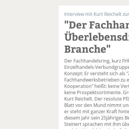
Interview mit Kurt Reichelt z
"Der Fachhan
Überlebensd
Branche"
Der Fachhandelsring, kurz FHR
Einzelhandels-Verbundgruppen
Konzept: Er versteht sich al
Fachhandwerksbetrieben zu ei
Kooperation" heißt: keine Ver
keine Prospektsortimente. G
Kurt Reichelt. Der resolute Pfä
Blatt vor den Mund nimmt und 
er steht mit ganzer Kraft hin
diesem Jahr sein 25jähriges B
Steinert sprachen mit ihm üb