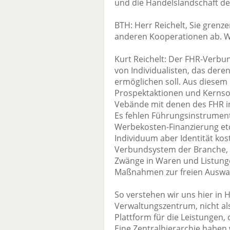
und die Handelslandschaft de
BTH: Herr Reichelt, Sie gren
anderen Kooperationen ab. W
Kurt Reichelt: Der FHR-Verbu
von Individualisten, das der
ermöglichen soll. Aus diesem
Prospektaktionen und Kernso
Vebände mit denen des FHR in 
Es fehlen Führungsinstrument
Werbekosten-Finanzierung etc.
Individuum aber Identität kost
Verbundsystem der Branche, d
Zwänge in Waren und Listung
Maßnahmen zur freien Auswah
So verstehen wir uns hier in
Verwaltungszentrum, nicht als 
Plattform für die Leistungen, 
Eine Zentralhierarchie haben w