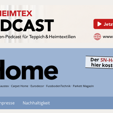
Der
SN-H
hier kos
austex · Carpet Home · Eurodecor · FussbodenTechnik · Parkett Magazin
hpresse
Nachhaltigkeit