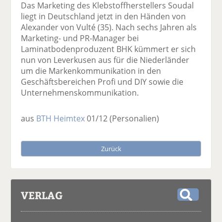
Das Marketing des Klebstoffherstellers Soudal
liegt in Deutschland jetzt in den Händen von
Alexander von Vulté (35). Nach sechs Jahren als
Marketing- und PR-Manager bei
Laminatbodenproduzent BHK kümmert er sich
nun von Leverkusen aus für die Niederländer
um die Markenkommunikation in den
Geschäftsbereichen Profi und DIY sowie die
Unternehmenskommunikation.
aus
BTH Heimtex
01/12
(Personalien)
Zurück
VERLAG
S
u