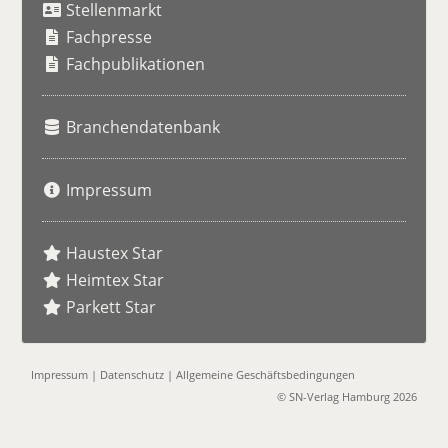
Stellenmarkt
c
h
Fachpresse
e
Fachpublikationen
Branchendatenbank
Impressum
Haustex Star
Heimtex Star
Parkett Star
Impressum
|
Datenschutz
|
Allgemeine Geschäftsbedingungen
© SN-Verlag Hamburg 2026