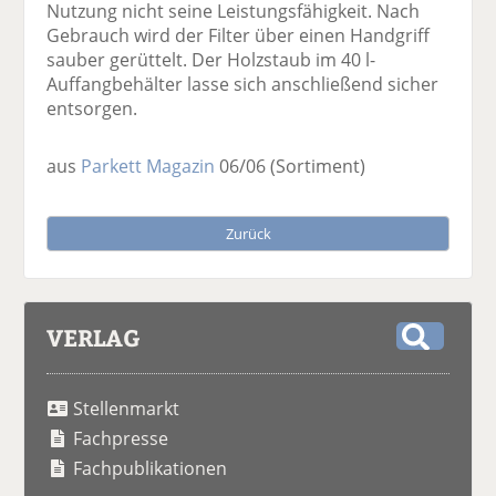
Nutzung nicht seine Leistungsfähigkeit. Nach
Gebrauch wird der Filter über einen Handgriff
sauber gerüttelt. Der Holzstaub im 40 l-
Auffangbehälter lasse sich anschließend sicher
entsorgen.
aus
Parkett Magazin
06/06
(Sortiment)
Zurück
VERLAG
S
u
Stellenmarkt
c
h
Fachpresse
e
Fachpublikationen