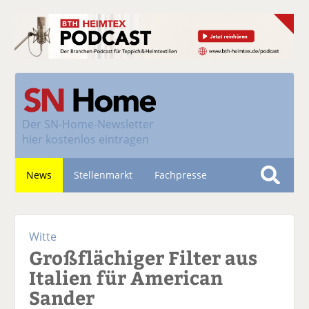
Der
SN-Home-Newsletter
hier kostenlos eintragen
News
Stellenmarkt
Fachpresse
S
u
Nachhaltigkeit
c
Witte
h
Großflächiger Filter aus
e
Italien für American
Sander