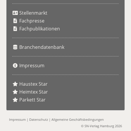
S
u
Stellenmarkt
c
h
Fachpresse
e
Fachpublikationen
Branchendatenbank
Impressum
Haustex Star
Heimtex Star
Parkett Star
Impressum
|
Datenschutz
|
Allgemeine Geschäftsbedingungen
© SN-Verlag Hamburg 2026