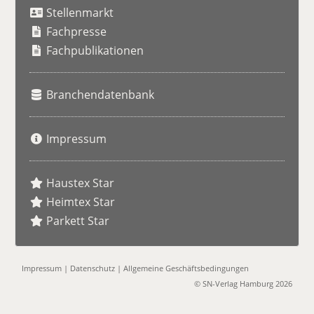
Stellenmarkt
c
h
Fachpresse
e
Fachpublikationen
Branchendatenbank
Impressum
Haustex Star
Heimtex Star
Parkett Star
Impressum
|
Datenschutz
|
Allgemeine Geschäftsbedingungen
© SN-Verlag Hamburg 2026