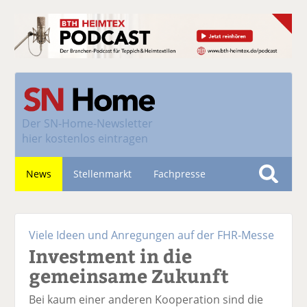
Der
SN-Home-Newsletter
hier kostenlos eintragen
News
Stellenmarkt
Fachpresse
S
u
Nachhaltigkeit
c
Viele Ideen und Anregungen auf der FHR-Messe
h
Investment in die
e
gemeinsame Zukunft
Bei kaum einer anderen Kooperation sind die