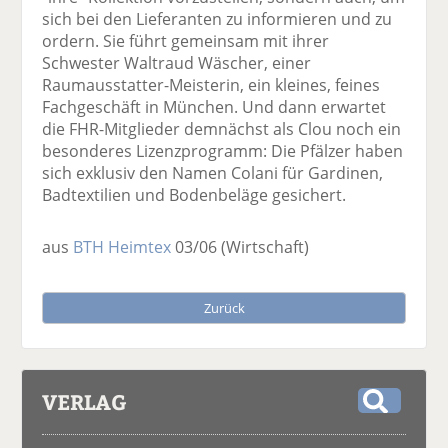
sich bei den Lieferanten zu informieren und zu
ordern. Sie führt gemeinsam mit ihrer
Schwester Waltraud Wäscher, einer
Raumausstatter-Meisterin, ein kleines, feines
Fachgeschäft in München. Und dann erwartet
die FHR-Mitglieder demnächst als Clou noch ein
besonderes Lizenzprogramm: Die Pfälzer haben
sich exklusiv den Namen Colani für Gardinen,
Badtextilien und Bodenbeläge gesichert.
aus
BTH Heimtex
03/06
(Wirtschaft)
Zurück
VERLAG
S
u