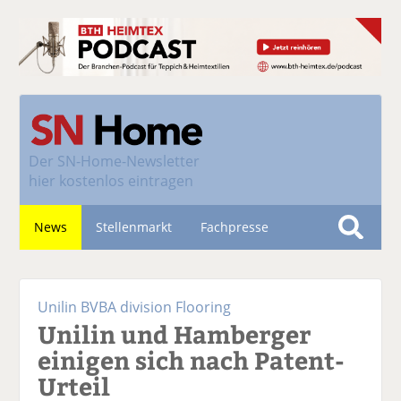
Der
SN-Home-Newsletter
hier kostenlos eintragen
News
Stellenmarkt
Fachpresse
S
u
Nachhaltigkeit
c
Unilin BVBA division Flooring
h
Unilin und Hamberger
e
einigen sich nach Patent-
Urteil