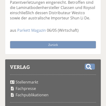
Patentverletzungen eingereicht. Betroffen sind
die Laminatbodenhersteller Classen und Roysol
einschließlich dessen Distributeur Westco
sowie der australische Importeur Shun Li De.
aus
Parkett Magazin
06/05
(Wirtschaft)
Zurück
VERLAG
S
u
Stellenmarkt
c
h
Fachpresse
e
Fachpublikationen