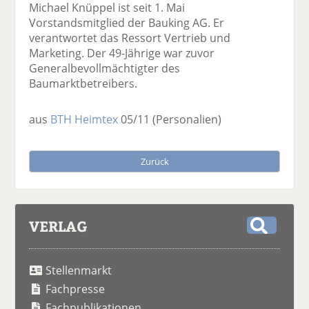
Michael Knüppel ist seit 1. Mai
Vorstandsmitglied der Bauking AG. Er
verantwortet das Ressort Vertrieb und
Marketing. Der 49-Jährige war zuvor
Generalbevollmächtigter des
Baumarktbetreibers.
aus
BTH Heimtex
05/11
(Personalien)
Zurück
VERLAG
S
u
Stellenmarkt
c
h
Fachpresse
e
Fachpublikationen