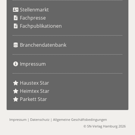
u
Stellenmarkt
c
h
Fachpresse
e
Fachpublikationen
Branchendatenbank
Impressum
Haustex Star
Heimtex Star
Parkett Star
Impressum
|
Datenschutz
|
Allgemeine Geschäftsbedingungen
© SN-Verlag Hamburg 2026