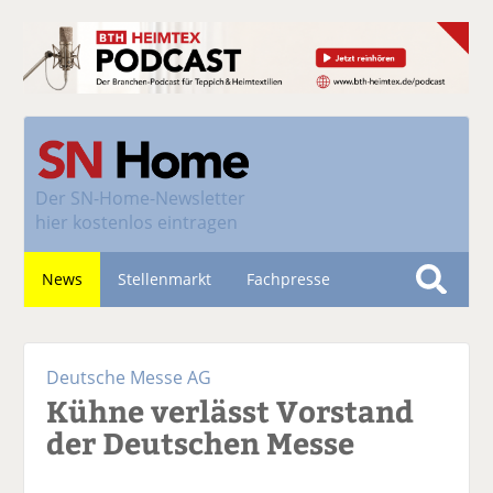
Der
SN-Home-Newsletter
hier kostenlos eintragen
News
Stellenmarkt
Fachpresse
S
u
Nachhaltigkeit
c
Deutsche Messe AG
h
Kühne verlässt Vorstand
e
der Deutschen Messe