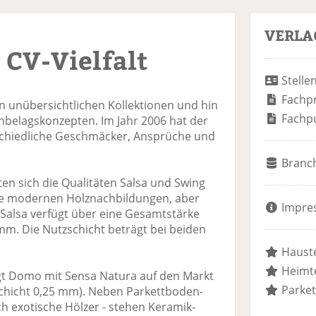
VERLA
 CV-Vielfalt
Stelle
Fachp
 unübersichtlichen Kollektionen und hin
Fachp
enbelagskonzepten. Im Jahr 2006 hat der
schiedliche Geschmäcker, Ansprüche und
Branc
ten sich die Qualitäten Salsa und Swing
 wie modernen Holznachbildungen, aber
Impre
. Salsa verfügt über eine Gesamtstärke
mm. Die Nutzschicht beträgt bei beiden
Hauste
Heimte
gt Domo mit Sensa Natura auf den Markt
Parket
chicht 0,25 mm). Neben Parkettboden-
h exotische Hölzer - stehen Keramik-