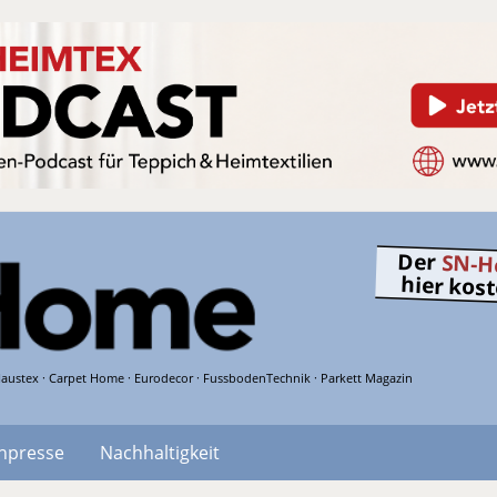
Der
SN-H
hier kos
austex · Carpet Home · Eurodecor · FussbodenTechnik · Parkett Magazin
hpresse
Nachhaltigkeit