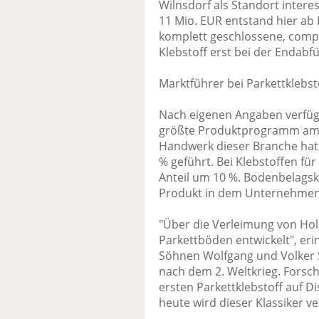
Wilnsdorf als Standort interes
11 Mio. EUR entstand hier ab
komplett geschlossene, compu
Klebstoff erst bei der Endabf
Marktführer bei Parkettklebst
Nach eigenen Angaben verfügt
größte Produktprogramm am M
Handwerk dieser Branche hat
% geführt. Bei Klebstoffen für
Anteil um 10 %. Bodenbelagsk
Produkt in dem Unternehmen
"Über die Verleimung von Holz
Parkettböden entwickelt", erin
Söhnen Wolfgang und Volker 
nach dem 2. Weltkrieg. Forsc
ersten Parkettklebstoff auf D
heute wird dieser Klassiker ve