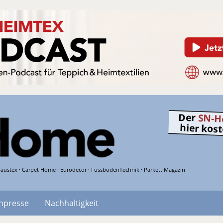
Der
SN-H
hier kos
austex · Carpet Home · Eurodecor · FussbodenTechnik · Parkett Magazin
hpresse
Nachhaltigkeit