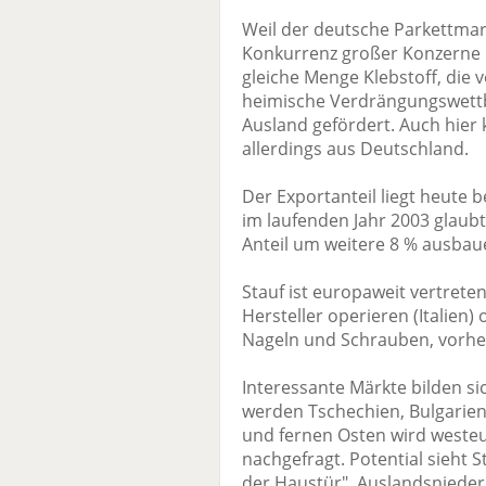
Weil der deutsche Parkettmark
Konkurrenz großer Konzerne 
gleiche Menge Klebstoff, die 
heimische Verdrängungswettb
Ausland gefördert. Auch hie
allerdings aus Deutschland.
Der Exportanteil liegt heute
im laufenden Jahr 2003 glaubt
Anteil um weitere 8 % ausbaue
Stauf ist europaweit vertreten
Hersteller operieren (Italien)
Nageln und Schrauben, vorhe
Interessante Märkte bilden s
werden Tschechien, Bulgarien
und fernen Osten wird weste
nachgefragt. Potential sieht S
der Haustür". Auslandsnieder