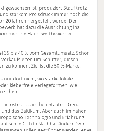
t gewachsen ist, produziert Stauf trotz
und starkem Preisdruck immer noch die
vor 20 Jahren hergestellt wurde. Der
ewerb hat dazu die Ausrichtung ins
r kommen die Hauptwettbewerber
 bei 35 bis 40 % vom Gesamtumsatz. Schon
 Verkaufsleiter Tim Schütter, diesen
n zu können. Ziel ist die 50 %-Marke.
 - nur dort nicht, wo starke lokale
 oder kleberfreie Verlegeformen, wie
rrschen.
ich in osteuropäischen Staaten. Genannt
 und das Baltikum. Aber auch im nahen
uropäische Technologie und Erfahrung
tauf schließlich in Nachbarländern "vor
lassungen sollen gegründet werden, etwa