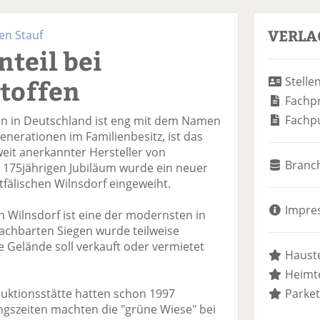
VERLA
en Stauf
teil bei
toffen
Stelle
Fachp
Fachp
en in Deutschland ist eng mit dem Namen
enerationen im Familienbesitz, ist das
it anerkannter Hersteller von
Branc
 175jährigen Jubiläum wurde ein neuer
älischen Wilnsdorf eingeweiht.
Impre
n Wilnsdorf ist eine der modernsten in
achbarten Siegen wurde teilweise
 Gelände soll verkauft oder vermietet
Hauste
Heimte
uktionsstätte hatten schon 1997
Parket
szeiten machten die "grüne Wiese" bei