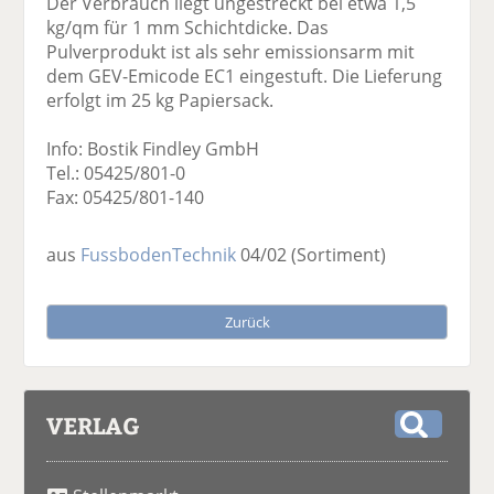
Der Verbrauch liegt ungestreckt bei etwa 1,5
kg/qm für 1 mm Schichtdicke. Das
Pulverprodukt ist als sehr emissionsarm mit
dem GEV-Emicode EC1 eingestuft. Die Lieferung
erfolgt im 25 kg Papiersack.
Info: Bostik Findley GmbH
Tel.: 05425/801-0
Fax: 05425/801-140
aus
FussbodenTechnik
04/02
(Sortiment)
Zurück
VERLAG
S
u