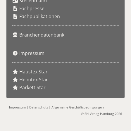
Stellenmarkt
c
h
Fachpresse
e
Fachpublikationen
Branchendatenbank
Impressum
Haustex Star
Heimtex Star
Parkett Star
Impressum
|
Datenschutz
|
Allgemeine Geschäftsbedingungen
© SN-Verlag Hamburg 2026