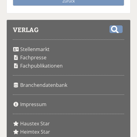
Zurück
VERLAG
S
u
Stellenmarkt
c
h
Fachpresse
e
Fachpublikationen
Branchendatenbank
Impressum
Haustex Star
Heimtex Star