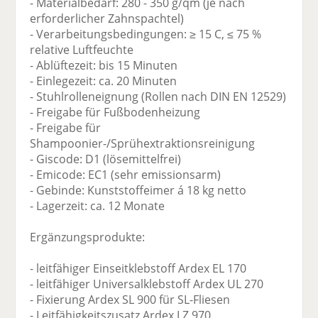
- Materialbedarf: 280 - 350 g/qm (je nach
erforderlicher Zahnspachtel)
- Verarbeitungsbedingungen: ≥ 15 C, ≤ 75 %
relative Luftfeuchte
- Ablüftezeit: bis 15 Minuten
- Einlegezeit: ca. 20 Minuten
- Stuhlrolleneignung (Rollen nach DIN EN 12529)
- Freigabe für Fußbodenheizung
- Freigabe für
Shampoonier-/Sprühextraktionsreinigung
- Giscode: D1 (lösemittelfrei)
- Emicode: EC1 (sehr emissionsarm)
- Gebinde: Kunststoffeimer á 18 kg netto
- Lagerzeit: ca. 12 Monate
Ergänzungsprodukte:
- leitfähiger Einseitklebstoff Ardex EL 170
- leitfähiger Universalklebstoff Ardex UL 270
- Fixierung Ardex SL 900 für SL-Fliesen
- Leitfähigkeitszusatz Ardex LZ 970