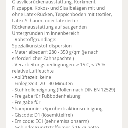
Glasvliesrückenausstattung, Korkment,
Filzpappe, Kokos- und Sisalbelägen mit und
ohne Latex-Rücken, Teppichböden mit textiler,
Latex-Schaum- oder latexierter
Rückenausstattung auf saugenden
Untergründen im Innenbereich
- Rohstoffgrundlage:
Spezialkunststoffdispersion
- Materialbedarf: 280 - 350 g/qm (je nach
erforderlicher Zahnspachtel)
- Verarbeitungsbedingungen: ≥ 15 C, ≤ 75 %
relative Luftfeuchte
- Ablüftezeit: keine
- Einlegezeit: 20 - 30 Minuten
- Stuhlrolleneignung (Rollen nach DIN EN 12529)
- Freigabe für Fußbodenheizung
- Freigabe für
Shampoonier-/Sprühextraktionsreinigung
- Giscode: D1 (lösemittelfrei)
- Emicode: EC1 (sehr emissionsarm)
- Gebinde: Kunststoffeimer á 16 kg netto