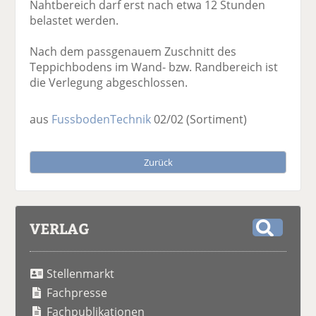
Nahtbereich darf erst nach etwa 12 Stunden
belastet werden.
Nach dem passgenauem Zuschnitt des
Teppichbodens im Wand- bzw. Randbereich ist
die Verlegung abgeschlossen.
aus
FussbodenTechnik
02/02
(Sortiment)
Zurück
VERLAG
S
u
Stellenmarkt
c
h
Fachpresse
e
Fachpublikationen