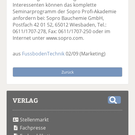
Interessenten können das komplette
Seminarprogramm der Sopro Profi-Akademie
anfordern bei: Sopro Bauchemie GmbH,
Postfach 42 01 52, 65012 Wiesbaden, Tel.:
0611/1707-278, Fax: 0611/1707-250 oder im
Internet unter www.sopro.com.
aus
FussbodenTechnik
02/09
(Marketing)
Zurück
VERLAG
S
u
Stellenmarkt
c
h
Fachpresse
e