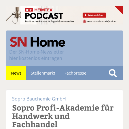
Der
SN-Home-Newsletter
hier kostenlos eintragen
News
Stellenmarkt
Fachpresse
S
u
Nachhaltigkeit
c
Sopro Bauchemie GmbH
h
Sopro Profi-Akademie für
e
Handwerk und
Fachhandel