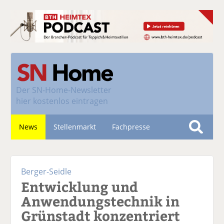
Der
SN-Home-Newsletter
hier kostenlos eintragen
News
Stellenmarkt
Fachpresse
S
u
Nachhaltigkeit
c
Berger-Seidle
h
Entwicklung und
e
Anwendungstechnik in
Grünstadt konzentriert