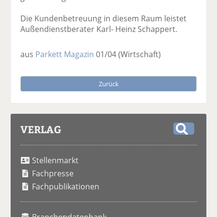
Die Kundenbetreuung in diesem Raum leistet
Außendienstberater Karl- Heinz Schappert.
aus
Parkett Magazin
01/04
(Wirtschaft)
Zurück
VERLAG
S
u
Stellenmarkt
c
h
Fachpresse
e
Fachpublikationen