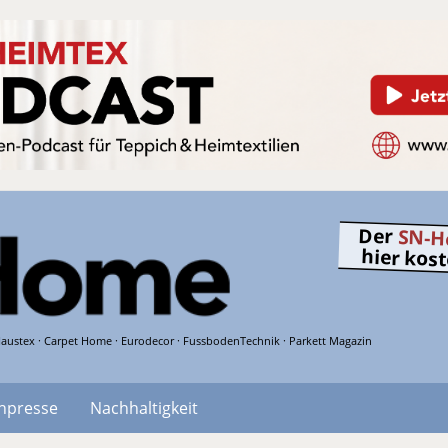
Der
SN-H
hier kos
austex · Carpet Home · Eurodecor · FussbodenTechnik · Parkett Magazin
hpresse
Nachhaltigkeit