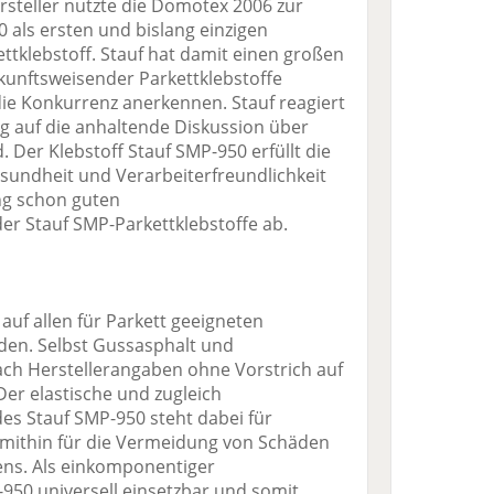
rsteller nutzte die Domotex 2006 zur
 als ersten und bislang einzigen
tklebstoff. Stauf hat damit einen großen
ukunftsweisender Parkettklebstoffe
die Konkurrenz anerkennen. Stauf reagiert
g auf die anhaltende Diskussion über
er Klebstoff Stauf SMP-950 erfüllt die
ndheit und Verarbeiterfreundlichkeit
ang schon guten
er Stauf SMP-Parkettklebstoffe ab.
uf allen für Parkett geeigneten
den. Selbst Gussasphalt und
ach Herstellerangaben ohne Vorstrich auf
er elastische und zugleich
es Stauf SMP-950 steht dabei für
mithin für die Vermeidung von Schäden
ns. Als einkomponentiger
P-950 universell einsetzbar und somit