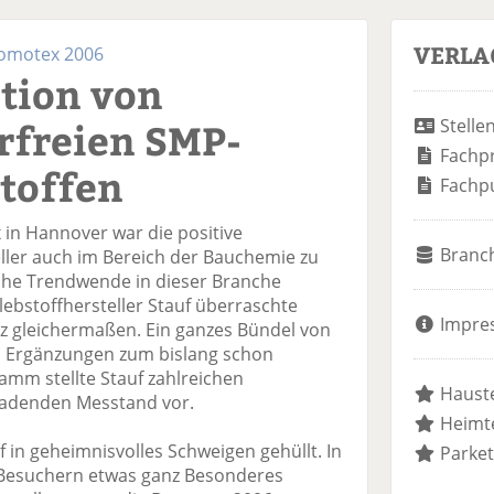
VERLA
Domotex 2006
tion von
freien SMP-
Stelle
Fachp
toffen
Fachp
 in Hannover war die positive
Branc
ler auch im Bereich der Bauchemie zu
sche Trendwende in dieser Branche
lebstoffhersteller Stauf überraschte
Impre
 gleichermaßen. Ein ganzes Bündel von
 Ergänzungen zum bislang schon
mm stellte Stauf zahlreichen
Hauste
ladenden Messtand vor.
Heimte
f in geheimnisvolles Schweigen gehüllt. In
Parket
Besuchern etwas ganz Besonderes