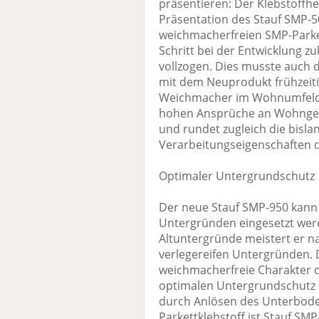
präsentieren: Der Klebstoffhe
Präsentation des Stauf SMP-50
weichmacherfreien SMP-Parket
Schritt bei der Entwicklung z
vollzogen. Dies musste auch 
mit dem Neuprodukt frühzeiti
Weichmacher im Wohnumfeld. D
hohen Ansprüche an Wohngesu
und rundet zugleich die bisl
Verarbeitungseigenschaften d
Optimaler Untergrundschutz
Der neue Stauf SMP-950 kann a
Untergründen eingesetzt wer
Altuntergründe meistert er n
verlegereifen Untergründen. D
weichmacherfreie Charakter d
optimalen Untergrundschutz 
durch Anlösen des Unterbode
Parkettklebstoff ist Stauf SM