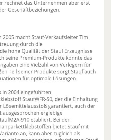
er rechnet das Unternehmen aber erst
 der Geschäftbeziehungen.
in 2005 macht Stauf-Verkaufsleiter Tim
etreuung durch die
e hohe Qualität der Stauf Erzeugnisse
rch seine Premium-Produkte konnte das
gaben eine Vielzahl von Verlegern für
en Teil seiner Produkte sorgt Stauf auch
ituationen für optimale Lösungen.
s in 2004 eingeführten
klebstoff StaufWFR-S0, der die Einhaltung
r Lösemittelausstoß garantiert, auch der
mit ausgesprochen ergiebige
taufM2A-910 etabliert. Bei den
nparkettklebstoffen bietet Stauf mit
ariante an, kann aber zugleich als