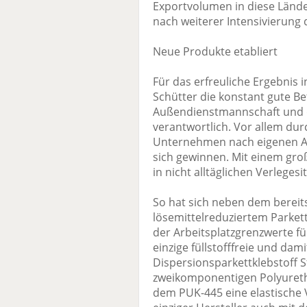
Exportvolumen in diese Länd
nach weiterer Intensivierung
Neue Produkte etabliert
Für das erfreuliche Ergebnis 
Schütter die konstant gute B
Außendienstmannschaft und di
verantwortlich. Vor allem du
Unternehmen nach eigenen An
sich gewinnen. Mit einem groß
in nicht alltäglichen Verleges
So hat sich neben dem bereit
lösemittelreduziertem Parkett
der Arbeitsplatzgrenzwerte fü
einzige füllstofffreie und da
Dispersionsparkettklebstoff S
zweikomponentigen Polyuretha
dem PUK-445 eine elastische V