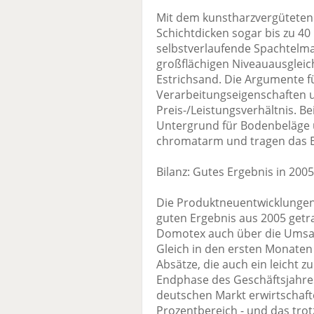
Mit dem kunstharzvergüteten
Schichtdicken sogar bis zu 40
selbstverlaufende Spachtelma
großflächigen Niveauausglei
Estrichsand. Die Argumente f
Verarbeitungseigenschaften u
Preis-/Leistungsverhältnis. B
Untergrund für Bodenbeläge u
chromatarm und tragen das 
Bilanz: Gutes Ergebnis in 2005
Die Produktneuentwicklunge
guten Ergebnis aus 2005 getra
Domotex auch über die Umsat
Gleich in den ersten Monate
Absätze, die auch ein leicht 
Endphase des Geschäftsjahres
deutschen Markt erwirtschafte
Prozentbereich - und das trot