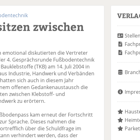
VERLA
odentechnik
sitzen zwischen
Stelle
Fachp
Fachp
 emotional diskutierten die Vertreter
der 4. Gesprächsrunde Fußbodentechnik
uklebstoffe (TKB) am 14. Juli 2004 in
Branc
 aus Industrie, Handwerk und Verbänden
hatten sich auch in diesem Jahr
nem offenen Gedankenaustausch die
Impre
en zwischen Klebstoff- und
ndwerk zu erörtern.
Hauste
bodenpass kam erneut der Fortschritt
Heimte
zur Sprache. Dieses nahmen die
ortrefflich über die Schuldfrage im
Parket
 kann verhindert werden, dass der