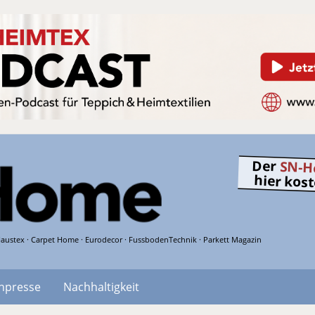
Der
SN-H
hier kos
austex · Carpet Home · Eurodecor · FussbodenTechnik · Parkett Magazin
hpresse
Nachhaltigkeit