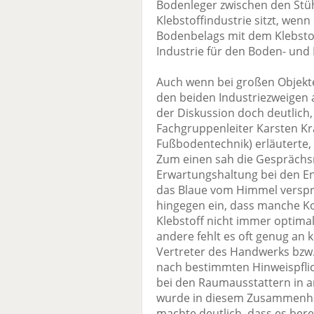
Bodenleger zwischen den Stü
Klebstoffindustrie sitzt, wen
Bodenbelags mit dem Klebstof
Industrie für den Boden- und
Auch wenn bei großen Objekte
den beiden Industriezweigen
der Diskussion doch deutlich,
Fachgruppenleiter Karsten Kr
Fußbodentechnik) erläuterte, 
Zum einen sah die Gesprächs
Erwartungshaltung bei den 
das Blaue vom Himmel versp
hingegen ein, dass manche 
Klebstoff nicht immer optima
andere fehlt es oft genug an
Vertreter des Handwerks bzw.
nach bestimmten Hinweispflic
bei den Raumausstattern in a
wurde in diesem Zusammenhang
machte deutlich, dass es bere