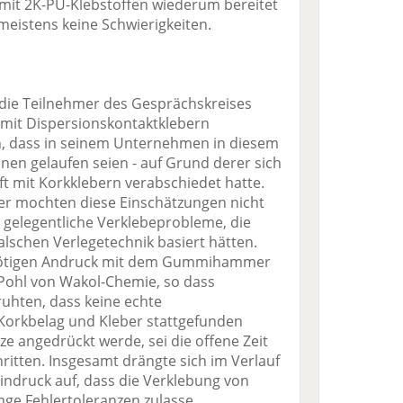
 mit 2K-PU-Klebstoffen wiederum bereitet
meistens keine Schwierigkeiten.
 die Teilnehmer des Gesprächskreises
mit Dispersionskontaktklebern
n, dass in seinem Unternehmen in diesem
nen gelaufen seien - auf Grund derer sich
ft mit Korkklebern verabschiedet hatte.
ler mochten diese Einschätzungen nicht
 gelegentliche Verklebeprobleme, die
 falschen Verlegetechnik basiert hätten.
nötigen Andruck mit dem Gummihammer
Pohl von Wakol-Chemie, so dass
ruhten, dass keine echte
Korkbelag und Kleber stattgefunden
e angedrückt werde, sei die offene Zeit
ritten. Insgesamt drängte sich im Verlauf
indruck auf, dass die Verklebung von
nge Fehlertoleranzen zulasse.