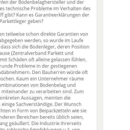
hlen der Bodenbelaghersteller und der
n es technische Probleme im Verhalten des
f gibt? Kann es Garantieerklärungen der
 Parkettleger geben?
n teilweise schon direkte Garantien von
 abgegeben werden, so wurde im Laufe
 dass sich die Bodenleger, deren Position
ause (Zentralverband Parkett und
mit Schäden oft alleine gelassen fühlen.
runde Probleme in der gestiegenen
Endabnehmern. Den Bauherren würde oft
rochen. Kaum ein Unternehmer räume
Kombinationen von Bodenbelag und
l miteinander zu verarbeiten sind. Zum
 konkreten Aussagen, meinten die
 einige Sachverständige. Der Wunsch
hten in Form von Beipackzetteln wie sie
nderen Bereichen bereits üblich seien,
 geäußert. Die Industrie ihrerseits
its zahlreiche Empfehlungen u.ä. von