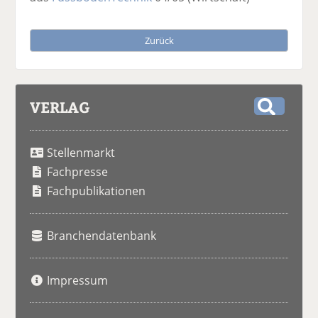
Zurück
VERLAG
S
u
Stellenmarkt
c
h
Fachpresse
e
Fachpublikationen
Branchendatenbank
Impressum