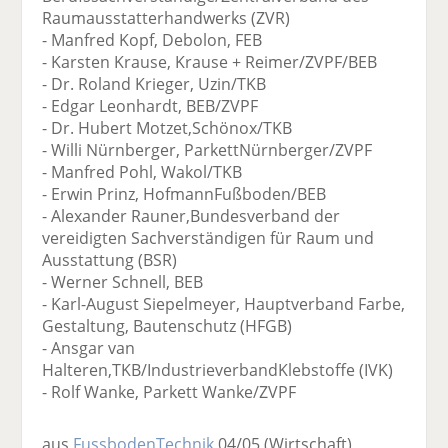
Raumausstatterhandwerks (ZVR)
- Manfred Kopf, Debolon, FEB
- Karsten Krause, Krause + Reimer/ZVPF/BEB
- Dr. Roland Krieger, Uzin/TKB
- Edgar Leonhardt, BEB/ZVPF
- Dr. Hubert Motzet,Schönox/TKB
- Willi Nürnberger, ParkettNürnberger/ZVPF
- Manfred Pohl, Wakol/TKB
- Erwin Prinz, HofmannFußboden/BEB
- Alexander Rauner,Bundesverband der
vereidigten Sachverständigen für Raum und
Ausstattung (BSR)
- Werner Schnell, BEB
- Karl-August Siepelmeyer, Hauptverband Farbe,
Gestaltung, Bautenschutz (HFGB)
- Ansgar van
Halteren,TKB/IndustrieverbandKlebstoffe (IVK)
- Rolf Wanke, Parkett Wanke/ZVPF
aus
FussbodenTechnik
04/05
(Wirtschaft)