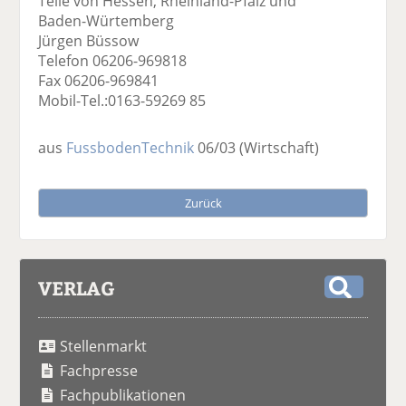
Teile von Hessen, Rheinland-Pfalz und
Baden-Würtemberg
Jürgen Büssow
Telefon 06206-969818
Fax 06206-969841
Mobil-Tel.:0163-59269 85
aus
FussbodenTechnik
06/03
(Wirtschaft)
Zurück
VERLAG
S
u
Stellenmarkt
c
h
Fachpresse
e
Fachpublikationen