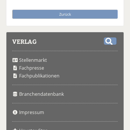
Zurück
VERLAG
S
u
Stellenmarkt
c
h
Fachpresse
e
Fachpublikationen
Branchendatenbank
Impressum