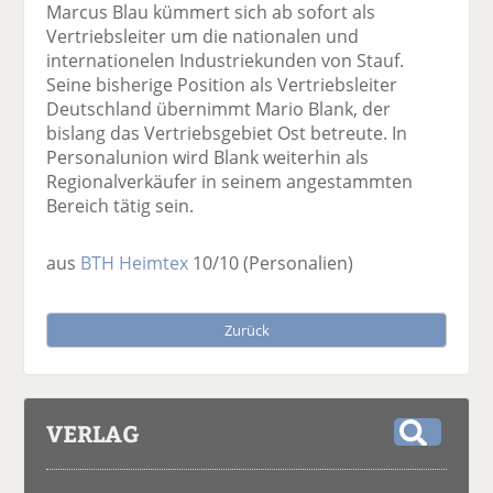
Marcus Blau kümmert sich ab sofort als
Vertriebsleiter um die nationalen und
internationelen Industriekunden von Stauf.
Seine bisherige Position als Vertriebsleiter
Deutschland übernimmt Mario Blank, der
bislang das Vertriebsgebiet Ost betreute. In
Personalunion wird Blank weiterhin als
Regionalverkäufer in seinem angestammten
Bereich tätig sein.
aus
BTH Heimtex
10/10
(Personalien)
Zurück
VERLAG
S
u