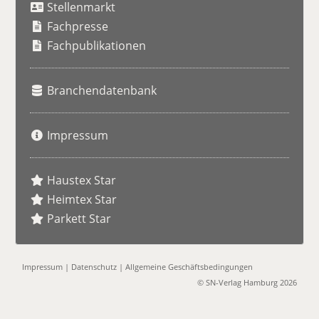
Stellenmarkt
c
h
Fachpresse
e
Fachpublikationen
Branchendatenbank
Impressum
Haustex Star
Heimtex Star
Parkett Star
Impressum
|
Datenschutz
|
Allgemeine Geschäftsbedingungen
© SN-Verlag Hamburg 2026