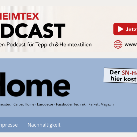
Der
SN-H
hier kos
austex · Carpet Home · Eurodecor · FussbodenTechnik · Parkett Magazin
hpresse
Nachhaltigkeit