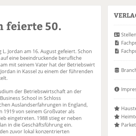
VERLA
n feierte 50.
Stelle
Fachp
Fachp
g L. Jordan am 16. August gefeiert. Schon
r auf eine beeindruckende berufliche
sam mit seinem Vater hat der Betriebswirt
Branc
Jordan in Kassel zu einem der führenden
elt.
Impre
dium der Betriebswirtschaft an der
usiness School in Schloss
chen Auslandserfahrungen in England,
Hauste
n 1919 von seinem Großvater als
Heimte
eb eingetreten. 1988 stieg er neben
dan in die Geschäftsführung ein.
Parket
 den zuvor lokal konzentrierten