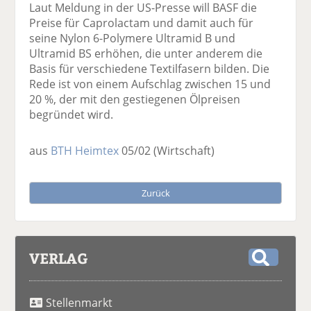
Laut Meldung in der US-Presse will BASF die
Preise für Caprolactam und damit auch für
seine Nylon 6-Polymere Ultramid B und
Ultramid BS erhöhen, die unter anderem die
Basis für verschiedene Textilfasern bilden. Die
Rede ist von einem Aufschlag zwischen 15 und
20 %, der mit den gestiegenen Ölpreisen
begründet wird.
aus
BTH Heimtex
05/02
(Wirtschaft)
Zurück
VERLAG
S
u
Stellenmarkt
c