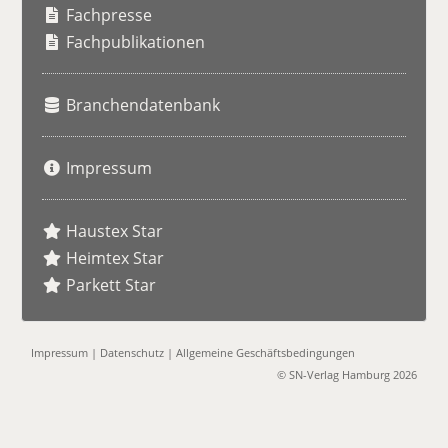
h
Fachpresse
e
Fachpublikationen
Branchendatenbank
Impressum
Haustex Star
Heimtex Star
Parkett Star
Impressum
|
Datenschutz
|
Allgemeine Geschäftsbedingungen
© SN-Verlag Hamburg 2026