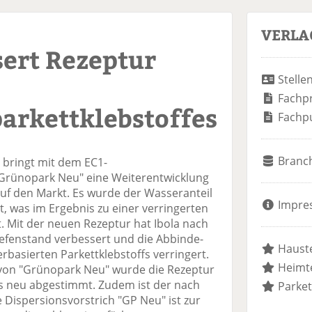
VERLA
sert Rezeptur
Stelle
Fachp
arkettklebstoffes
Fachp
Branc
 bringt mit dem EC1-
"Grünopark Neu" eine Weiterentwicklung
f den Markt. Es wurde der Wasseranteil
Impre
t, was im Ergebnis zu einer verringerten
t. Mit der neuen Rezeptur hat Ibola nach
efenstand verbessert und die Abbinde-
Hauste
basierten Parkettklebstoffs verringert.
Heimte
 von "Grünopark Neu" wurde die Rezeptur
s neu abgestimmt. Zudem ist der nach
Parket
Dispersionsvorstrich "GP Neu" ist zur