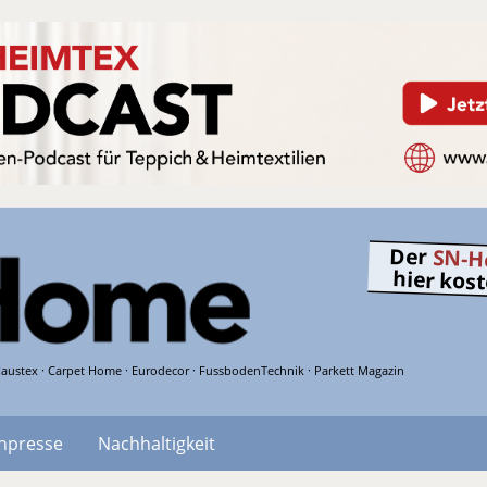
Der
SN-H
hier kos
austex · Carpet Home · Eurodecor · FussbodenTechnik · Parkett Magazin
hpresse
Nachhaltigkeit