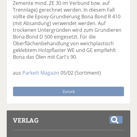
Zemente mind. ZE 30 im Verbund bzw. auf
Trennlage) gerechnet werden. In diesem Fall
sollte die Epoxy-Grundierung Bona Bond R 410
(mit Absandung) verwendet werden. Auf
trockenen Untergründen wird zum Grundieren
Bona Bond D 500 eingesetzt. Für die
Oberflächenbehandlung von weichplastisch
geklebtem Holzpflaster WE und GE empfiehlt
Bona das Ölen mit Carl's 90.
aus
Parkett Magazin
05/02
(Sortiment)
Zurück
VERLAG
S
u