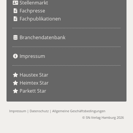
Stellenmarkt
c
h
Fachpresse
e
Fachpublikationen
Branchendatenbank
Impressum
Haustex Star
Heimtex Star
Parkett Star
Impressum
|
Datenschutz
|
Allgemeine Geschäftsbedingungen
© SN-Verlag Hamburg 2026