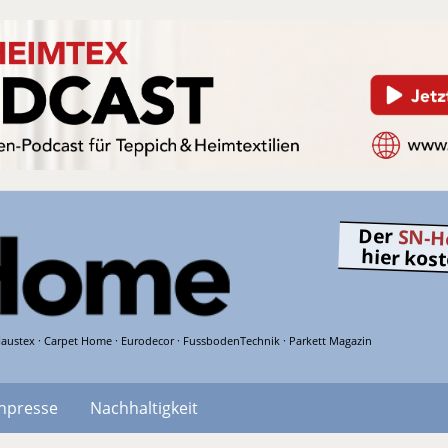
Der
SN-H
hier kos
austex · Carpet Home · Eurodecor · FussbodenTechnik · Parkett Magazin
hpresse
Nachhaltigkeit