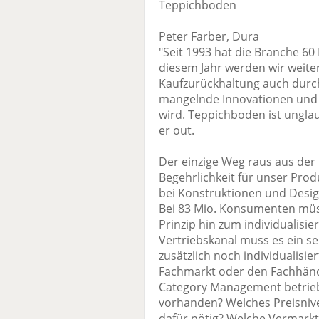
Teppichboden
Peter Farber, Dura
"Seit 1993 hat die Branche 60
diesem Jahr werden wir weite
Kaufzurückhaltung auch durc
mangelnde Innovationen und v
wird. Teppichboden ist unglau
er out.
Der einzige Weg raus aus der
Begehrlichkeit für unser Prod
bei Konstruktionen und Desig
Bei 83 Mio. Konsumenten müs
Prinzip hin zum individualisie
Vertriebskanal muss es ein s
zusätzlich noch individualisi
Fachmarkt oder den Fachhändl
Category Management betrieb
vorhanden? Welches Preisniv
dafür nötig? Welche Vermark