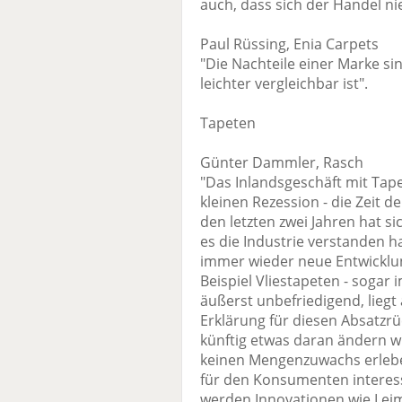
auch, dass sich der Handel nie
Paul Rüssing, Enia Carpets
"Die Nachteile einer Marke si
leichter vergleichbar ist".
Tapeten
Günter Dammler, Rasch
"Das Inlandsgeschäft mit Tapet
kleinen Rezession - die Zeit 
den letzten zwei Jahren hat si
es die Industrie verstanden
immer wieder neue Entwicklu
Beispiel Vliestapeten - sogar 
äußerst unbefriedigend, liegt
Erklärung für diesen Absatzrü
künftig etwas daran ändern w
keinen Mengenzuwachs erleben
für den Konsumenten interess
werden Innovationen wie Leim