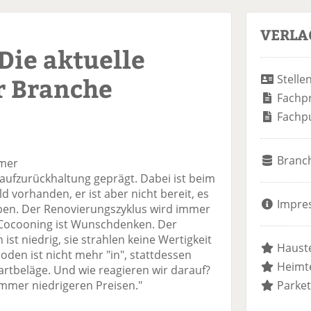
VERLA
 Die aktuelle
r Branche
Stelle
Fachp
Fachp
Branc
mmer
aufzurückhaltung geprägt. Dabei ist beim
vorhanden, er ist aber nicht bereit, es
Impre
ben. Der Renovierungszyklus wird immer
 Cocooning ist Wunschdenken. Der
st niedrig, sie strahlen keine Wertigkeit
Hauste
den ist nicht mehr "in", stattdessen
Heimte
rtbeläge. Und wie reagieren wir darauf?
mmer niedrigeren Preisen."
Parket