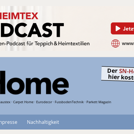
Der
SN-H
hier kos
austex · Carpet Home · Eurodecor · FussbodenTechnik · Parkett Magazin
hpresse
Nachhaltigkeit