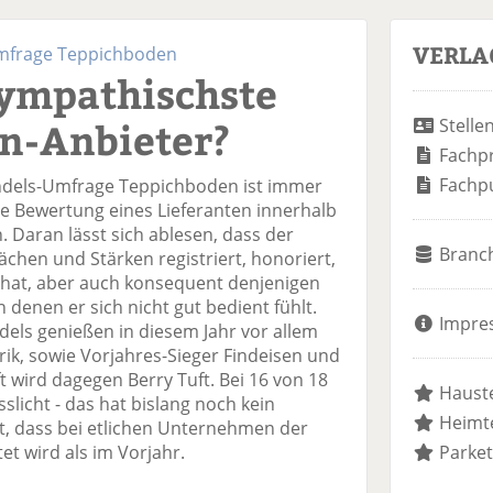
VERLA
mfrage Teppichboden
sympathischste
n-Anbieter?
Stelle
Fachp
Fachp
ndels-Umfrage Teppichboden ist immer
die Bewertung eines Lieferanten innerhalb
. Daran lässt sich ablesen, dass der
Branc
hen und Stärken registriert, honoriert,
 hat, aber auch konsequent denjenigen
 denen er sich nicht gut bedient fühlt.
Impre
ls genießen in diesem Jahr vor allem
ik, sowie Vorjahres-Sieger Findeisen und
t wird dagegen Berry Tuft. Bei 16 von 18
Hauste
sslicht - das hat bislang noch kein
Heimte
ist, dass bei etlichen Unternehmen der
t wird als im Vorjahr.
Parket