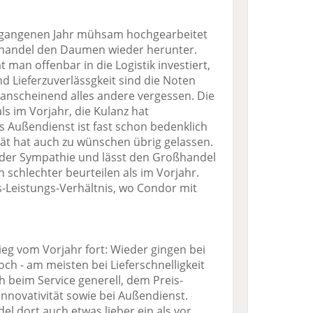
rgangenen Jahr mühsam hochgearbeitet
oßhandel den Daumen wieder herunter.
t man offenbar in die Logistik investiert,
nd Lieferzuverlässgkeit sind die Noten
anscheinend alles andere vergessen. Die
ls im Vorjahr, die Kulanz hat
 Außendienst ist fast schon bedenklich
vät hat auch zu wünschen übrig gelassen.
änder Sympathie und lässt den Großhandel
 schlechter beurteilen als im Vorjahr.
eis-Leistungs-Verhältnis, wo Condor mit
eg vom Vorjahr fort: Wieder gingen bei
och - am meisten bei Lieferschnelligkeit
h beim Service generell, dem Preis-
Innovativität sowie bei Außendienst.
l dort auch etwas lieber ein als vor