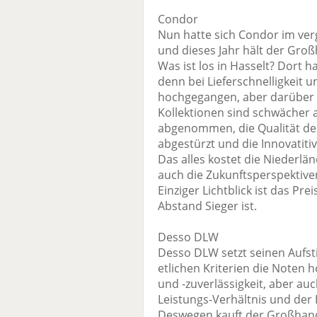
Condor
Nun hatte sich Condor im ve
und dieses Jahr hält der Gr
Was ist los in Hasselt? Dort ha
denn bei Lieferschnelligkeit u
hochgegangen, aber darüber 
Kollektionen sind schwächer a
abgenommen, die Qualität des
abgestürzt und die Innovatiti
Das alles kostet die Niederl
auch die Zukunftsperspektiven
Einziger Lichtblick ist das Pr
Abstand Sieger ist.
Desso DLW
Desso DLW setzt seinen Aufsti
etlichen Kriterien die Noten h
und -zuverlässigkeit, aber auc
Leistungs-Verhältnis und der 
Deswegen kauft der Großhande