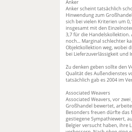
Anker
Anker scheint tatsächlich sch
Hinwendung zum Großhandel z
sich bei vielen Kriterien um 0
insgesamt mit den Einzelnoten
3,7 für die Handelskollektion.
noch... Marginal schlechter 
Objektkollektion weg, wobei d
bei Lieferzuverlässigkeit und I
Zu denken geben sollte den Ve
Qualität des Außendienstes vo
tatsächlich gab es 2004 im V
Associated Weavers
Associated Weavers, vor zwei
Großhandel bewertet, arbeite
Besonders freuen dürfte das
gestiegene Sympathiewert, au
Belgier versucht haben, ihre L
verbessern. Nach oben ging e