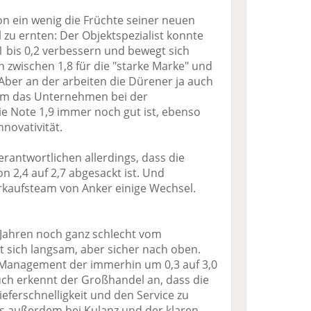
on ein wenig die Früchte seiner neuen
u ernten: Der Objektspezialist konnte
,1 bis 0,2 verbessern und bewegt sich
 zwischen 1,8 für die "starke Marke" und
 Aber an der arbeiten die Dürener ja auch
kam das Unternehmen bei der
ie Note 1,9 immer noch gut ist, ebenso
nnovativität.
rantwortlichen allerdings, dass die
n 2,4 auf 2,7 abgesackt ist. Und
erkaufsteam von Anker einige Wechsel.
 Jahren noch ganz schlecht vom
t sich langsam, aber sicher nach oben.
 Management der immerhin um 0,3 auf 3,0
ch erkennt der Großhandel an, dass die
ieferschnelligkeit und den Service zu
s außerdem bei Kulanz und der klaren