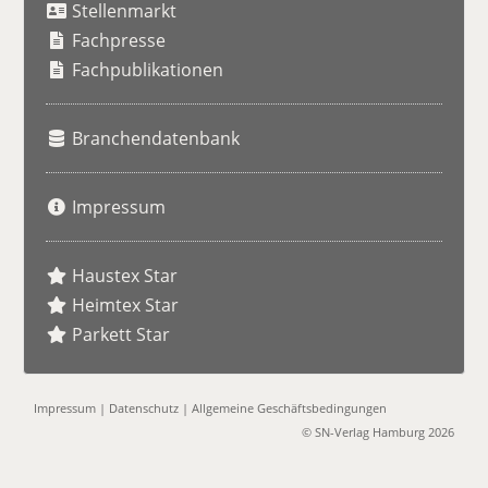
Stellenmarkt
c
h
Fachpresse
e
Fachpublikationen
Branchendatenbank
Impressum
Haustex Star
Heimtex Star
Parkett Star
Impressum
|
Datenschutz
|
Allgemeine Geschäftsbedingungen
© SN-Verlag Hamburg 2026