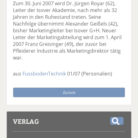
Zum 30. Juni 2007 wird Dr. Jürgen Royar (62),
Leiter der Isover Akademie, nach mehr als 32
Jahren in den Ruhestand treten. Seine
Nachfolge übernimmt Alexander Geißels (42),
bisher Marketingleiter bei Isover G+H. Neuer
Leiter der Marketingabteilung wird zum 1. April
2007 Franz Greisinger (49), der zuvor bei
Pfleiderer Industrie als Marketingdirektor tätig
war.
aus
FussbodenTechnik
01/07
(Personalien)
Zurück
VERLAG
S
u