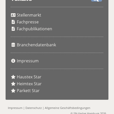
S
u
Stellenmarkt
c
h
Fachpresse
e
Fachpublikationen
Branchendatenbank
Impressum
Haustex Star
Heimtex Star
Parkett Star
Impressum
|
Datenschutz
|
Allgemeine Geschäftsbedingungen
© SN-Verlag Hamburg 2026