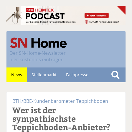
Der
SN-Home-Newsletter
hier kostenlos eintragen
News
Stellenmarkt
Fachpresse
S
u
Nachhaltigkeit
c
BTH/BBE-Kundenbarometer Teppichboden
h
Wer ist der
e
sympathischste
Teppichboden-Anbieter?