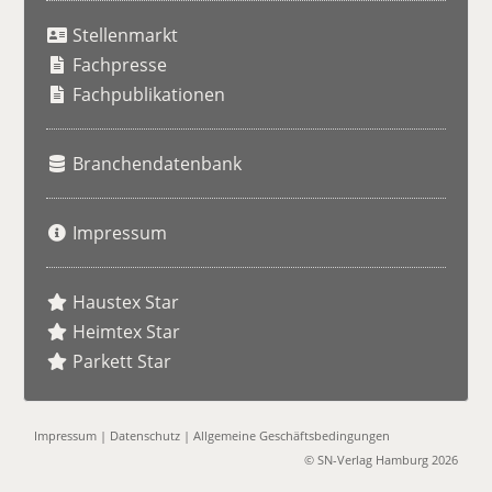
u
Stellenmarkt
c
h
Fachpresse
e
Fachpublikationen
Branchendatenbank
Impressum
Haustex Star
Heimtex Star
Parkett Star
Impressum
|
Datenschutz
|
Allgemeine Geschäftsbedingungen
© SN-Verlag Hamburg 2026