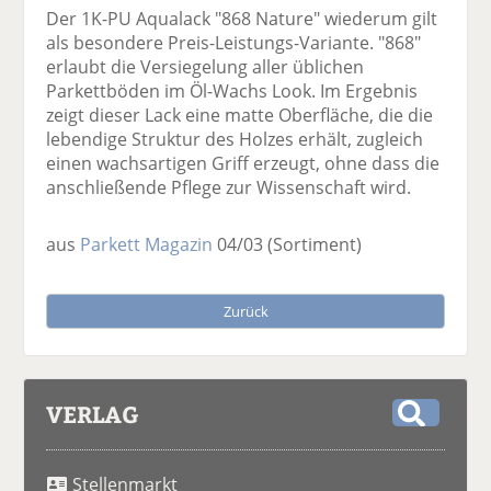
Der 1K-PU Aqualack "868 Nature" wiederum gilt
als besondere Preis-Leistungs-Variante. "868"
erlaubt die Versiegelung aller üblichen
Parkettböden im Öl-Wachs Look. Im Ergebnis
zeigt dieser Lack eine matte Oberfläche, die die
lebendige Struktur des Holzes erhält, zugleich
einen wachsartigen Griff erzeugt, ohne dass die
anschließende Pflege zur Wissenschaft wird.
aus
Parkett Magazin
04/03
(Sortiment)
Zurück
VERLAG
S
u
Stellenmarkt
c