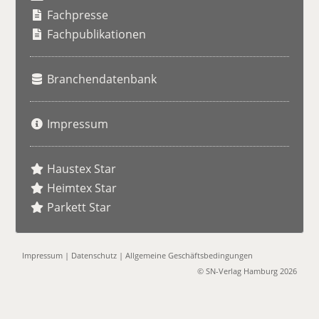
h
Fachpresse
e
Fachpublikationen
Branchendatenbank
Impressum
Haustex Star
Heimtex Star
Parkett Star
Impressum
|
Datenschutz
|
Allgemeine Geschäftsbedingungen
© SN-Verlag Hamburg 2026