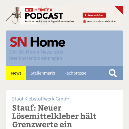
Der
SN-Home-Newsletter
hier kostenlos eintragen
News
Stellenmarkt
Fachpresse
S
u
Nachhaltigkeit
c
Stauf Klebstoffwerk GmbH
h
Stauf: Neuer
e
Lösemittelkleber hält
Grenzwerte ein