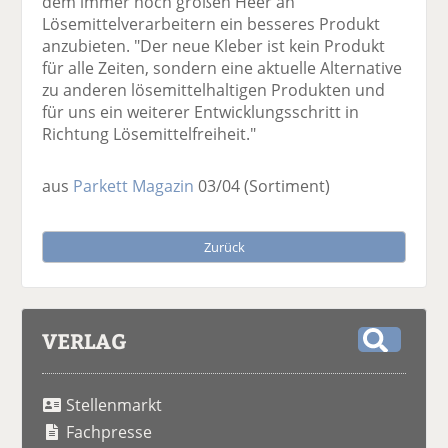
dem immer noch großen Heer an
Lösemittelverarbeitern ein besseres Produkt
anzubieten. "Der neue Kleber ist kein Produkt
für alle Zeiten, sondern eine aktuelle Alternative
zu anderen lösemittelhaltigen Produkten und
für uns ein weiterer Entwicklungsschritt in
Richtung Lösemittelfreiheit."
aus
Parkett Magazin
03/04
(Sortiment)
Zurück
VERLAG
S
u
Stellenmarkt
c
h
Fachpresse