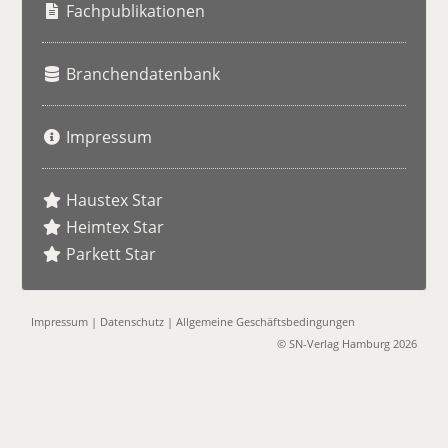
e
Fachpublikationen
Branchendatenbank
Impressum
Haustex Star
Heimtex Star
Parkett Star
Impressum
|
Datenschutz
|
Allgemeine Geschäftsbedingungen
© SN-Verlag Hamburg 2026