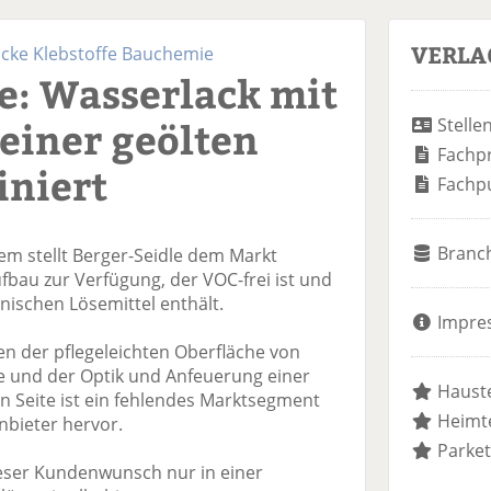
VERLA
acke Klebstoffe Bauchemie
e: Wasserlack mit
einer geölten
Stelle
Fachp
iniert
Fachp
Branc
m stellt Berger-Seidle dem Markt
fbau zur Verfügung, der VOC-frei ist und
nischen Lösemittel enthält.
Impre
en der pflegeleichten Oberfläche von
te und der Optik und Anfeuerung einer
Hauste
n Seite ist ein fehlendes Marktsegment
Heimte
nbieter hervor.
Parket
eser Kundenwunsch nur in einer