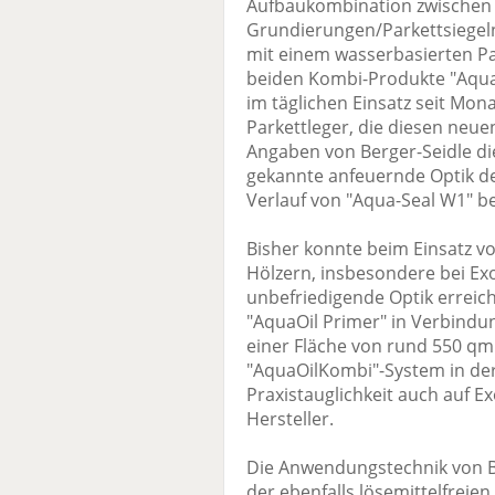
Aufbaukombination zwischen 
Grundierungen/Parkettsiegel
mit einem wasserbasierten Par
beiden Kombi-Produkte "Aqua
im täglichen Einsatz seit Mon
Parkettleger, die diesen neue
Angaben von Berger-Seidle di
gekannte anfeuernde Optik de
Verlauf von "Aqua-Seal W1" b
Bisher konnte beim Einsatz v
Hölzern, insbesondere bei Exo
unbefriedigende Optik erreic
"AquaOil Primer" in Verbindu
einer Fläche von rund 550 q
"AquaOilKombi"-System in der 
Praxistauglichkeit auch auf E
Hersteller.
Die Anwendungstechnik von B
der ebenfalls lösemittelfreien