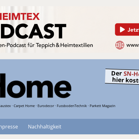
Der
SN-H
hier kos
austex · Carpet Home · Eurodecor · FussbodenTechnik · Parkett Magazin
hpresse
Nachhaltigkeit