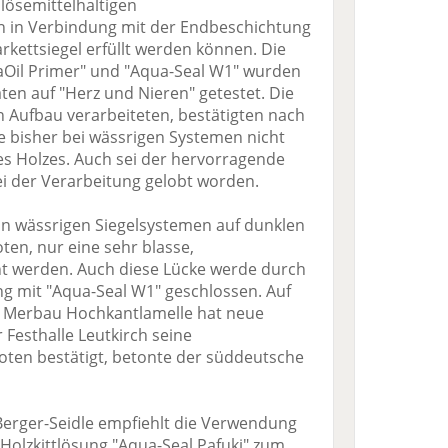
lösemittelhaltigen
n in Verbindung mit der Endbeschichtung
kettsiegel erfüllt werden können. Die
Oil Primer" und "Aqua-Seal W1" wurden
aten auf "Herz und Nieren" getestet. Die
n Aufbau verarbeiteten, bestätigten nach
e bisher bei wässrigen Systemen nicht
s Holzes. Auch sei der hervorragende
ei der Verarbeitung gelobt worden.
on wässrigen Siegelsystemen auf dunklen
ten, nur eine sehr blasse,
ht werden. Auch diese Lücke werde durch
ng mit "Aqua-Seal W1" geschlossen. Auf
m Merbau Hochkantlamelle hat neue
Festhalle Leutkirch seine
xoten bestätigt, betonte der süddeutsche
erger-Seidle empfiehlt die Verwendung
 Holzkittlösung "Aqua-Seal Pafuki" zum