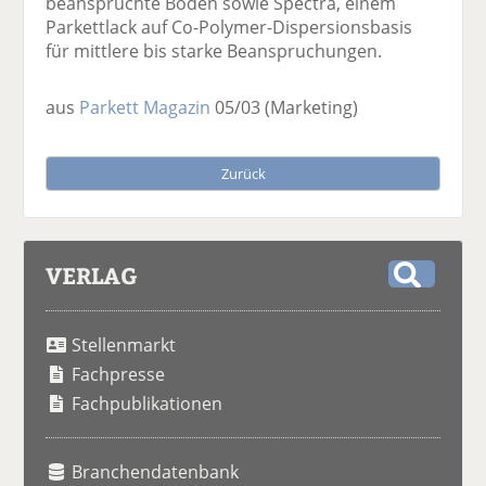
beanspruchte Böden sowie Spectra, einem
Parkettlack auf Co-Polymer-Dispersionsbasis
für mittlere bis starke Beanspruchungen.
aus
Parkett Magazin
05/03
(Marketing)
Zurück
VERLAG
S
u
Stellenmarkt
c
h
Fachpresse
e
Fachpublikationen
Branchendatenbank