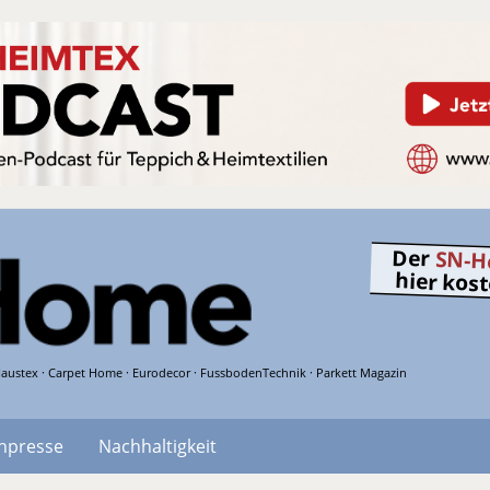
Der
SN-H
hier kos
austex · Carpet Home · Eurodecor · FussbodenTechnik · Parkett Magazin
hpresse
Nachhaltigkeit