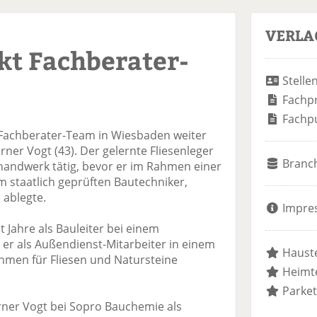
VERLA
kt Fachberater-
Stelle
Fachp
Fachp
 Fachberater-Team in Wiesbaden weiter
rner Vogt (43). Der gelernte Fliesenleger
Branc
handwerk tätig, bevor er im Rahmen einer
m staatlich geprüften Bautechniker,
 ablegte.
Impre
 Jahre als Bauleiter bei einem
er als Außendienst-Mitarbeiter in einem
Hauste
men für Fliesen und Natursteine
Heimte
Parket
Werner Vogt bei Sopro Bauchemie als