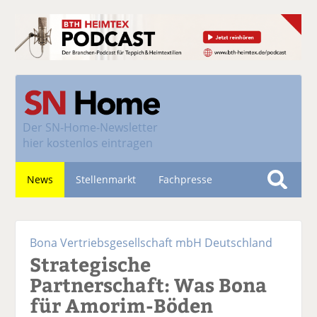
Der
SN-Home-Newsletter
hier kostenlos eintragen
News
Stellenmarkt
Fachpresse
S
u
Nachhaltigkeit
c
Bona Vertriebsgesellschaft mbH Deutschland
h
Strategische
e
Partnerschaft: Was Bona
für Amorim-Böden