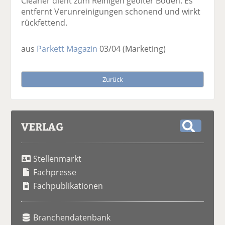
Cleaner dient zum Reinigen geölter Böden. Es
entfernt Verunreinigungen schonend und wirkt
rückfettend.
aus
Parkett Magazin
03/04
(Marketing)
Zurück
VERLAG
S
u
Stellenmarkt
c
h
Fachpresse
e
Fachpublikationen
Branchendatenbank