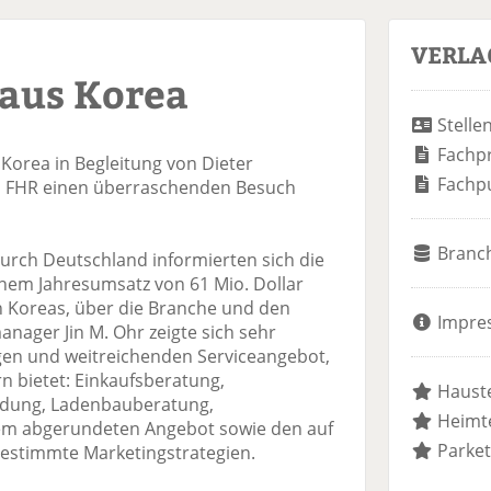
VERLA
 aus Korea
Stelle
Fachp
 Korea in Begleitung von Dieter
Fachp
m FHR einen überraschenden Besuch
Branc
durch Deutschland informierten sich die
nem Jahresumsatz von 61 Mio. Dollar
Koreas, über die Branche und den
Impre
nager Jin M. Ohr zeigte sich sehr
igen und weitreichenden Serviceangebot,
n bietet: Einkaufsberatung,
Hauste
ldung, Ladenbauberatung,
Heimte
em abgerundeten Angebot sowie den auf
Parket
estimmte Marketingstrategien.