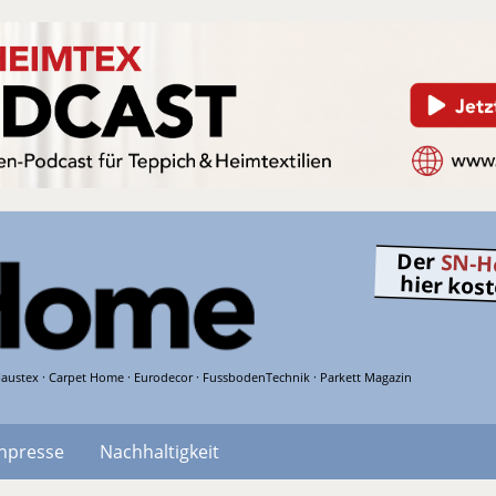
Der
SN-H
hier kos
austex · Carpet Home · Eurodecor · FussbodenTechnik · Parkett Magazin
hpresse
Nachhaltigkeit