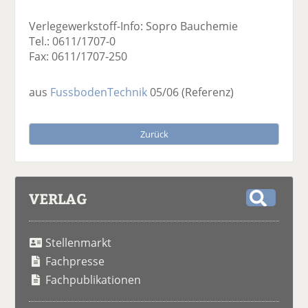
Verlegewerkstoff-Info: Sopro Bauchemie
Tel.: 0611/1707-0
Fax: 0611/1707-250
aus
FussbodenTechnik
05/06
(Referenz)
Zurück
VERLAG
S
u
Stellenmarkt
c
h
Fachpresse
e
Fachpublikationen