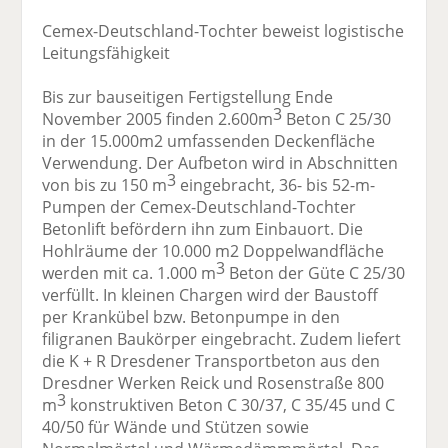
Cemex-Deutschland-Tochter beweist logistische
Leitungsfähigkeit
Bis zur bauseitigen Fertigstellung Ende
3
November 2005 finden 2.600m
Beton C 25/30
in der 15.000m2 umfassenden Deckenfläche
Verwendung. Der Aufbeton wird in Abschnitten
3
von bis zu 150 m
eingebracht, 36- bis 52-m-
Pumpen der Cemex-Deutschland-Tochter
Betonlift befördern ihn zum Einbauort. Die
Hohlräume der 10.000 m2 Doppelwandfläche
3
werden mit ca. 1.000 m
Beton der Güte C 25/30
verfüllt. In kleinen Chargen wird der Baustoff
per Krankübel bzw. Betonpumpe in den
filigranen Baukörper eingebracht. Zudem liefert
die K + R Dresdener Transportbeton aus den
Dresdner Werken Reick und Rosenstraße 800
3
m
konstruktiven Beton C 30/37, C 35/45 und C
40/50 für Wände und Stützen sowie